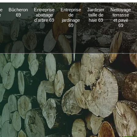
e
Bûcheron
Entreprise
Entreprise
Jardinier
Nettoyage
e
69
abattage
de
taille de
terrasse
d'arbre 69
jardinage
haie 69
et pavé
69
69