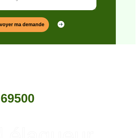
69500
d élagueur