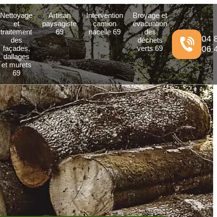
Nettoyage
Artisan
Intervention
Broyage et
et
paysagiste
camion
évacuation
traitement
69
nacelle 69
des
04 
des
déchets
façades,
verts 69
06 
dallages
et murets
69