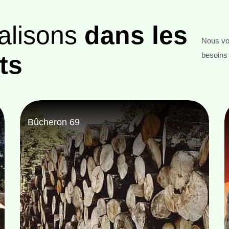
alisons
dans les
Nous vou
ts
besoins 
Entreprise abattage d'arbre 69