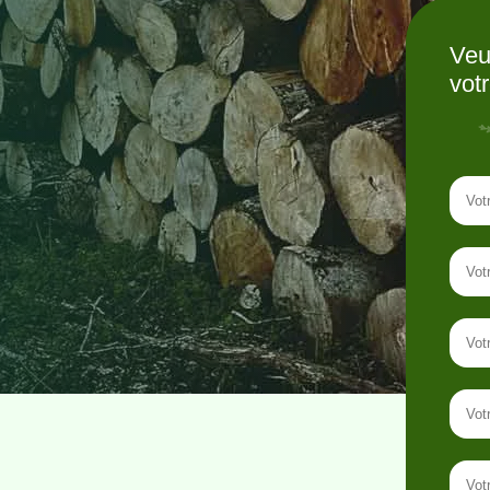
Veu
vot