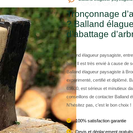
Tronçonnage d’a
paysag
? Balland élague
d’abattage d’arb
Balland élagueur paysagiste, entrep
bois. Il est très envié à cause d
Balland élagueur paysagiste à Br
expérimenté, certifié et diplômé. 
69500, est sérieux et minutieux da
conseillons de contacter Balland 
N’hésitez pas, c’est le bon choix !
100% satisfaction garantie
Devis et déplacement gratuits