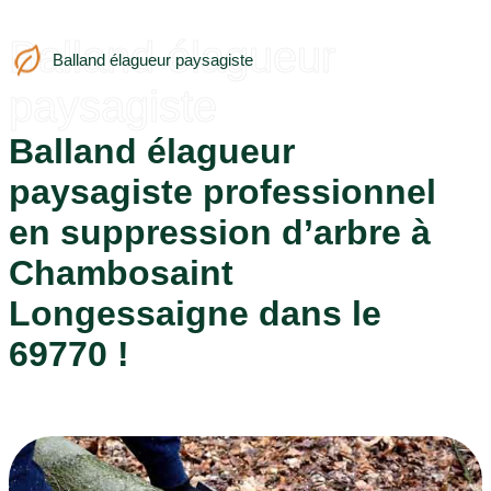
Balland élagueur
Balland élagueur paysagiste
paysagiste
Balland élagueur
paysagiste professionnel
en suppression d’arbre à
Chambosaint
Longessaigne dans le
69770 !