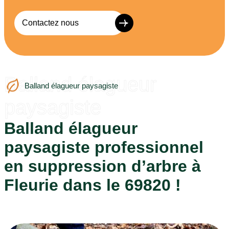
Contactez nous
Balland élagueur
Balland élagueur paysagiste
paysagiste
Balland élagueur
paysagiste professionnel
en suppression d’arbre à
Fleurie dans le 69820 !