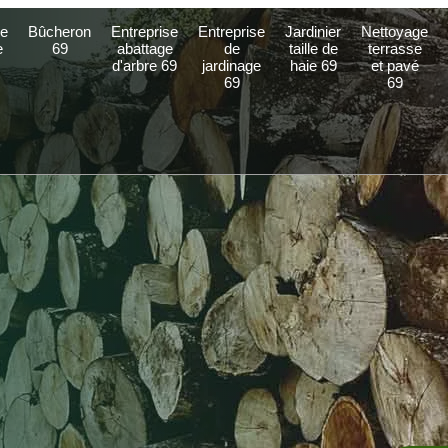
e
Bûcheron
Entreprise
Entreprise
Jardinier
Nettoyage
e
69
abattage
de
taille de
terrasse
d'arbre 69
jardinage
haie 69
et pavé
69
69