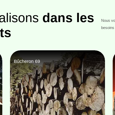
alisons
dans les
Nous vou
ts
besoins 
Entreprise abattage d'arbre 69