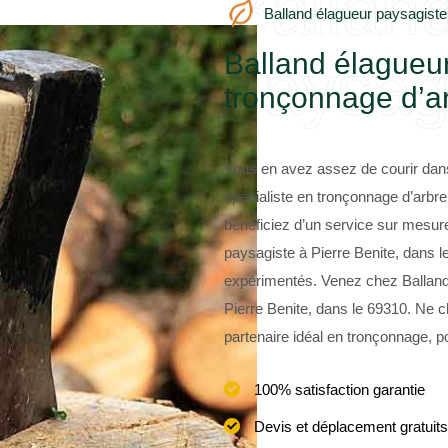
Ballan
Balland élagueur paysagiste
Balland élagueur
paysag
tronçonnage d’a
Vous en avez assez de courir dans
spécialiste en tronçonnage d’arbre
bénéficiez d’un service sur mesure
paysagiste à Pierre Benite, dans l
expérimentés. Venez chez Balland 
Pierre Benite, dans le 69310. Ne c
partenaire idéal en tronçonnage, po
100% satisfaction garantie
Devis et déplacement gratuits