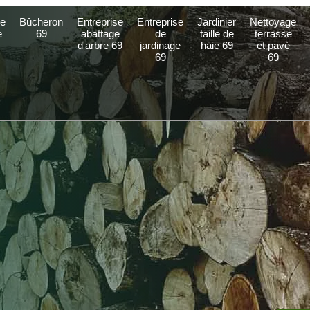
e
Bûcheron
Entreprise
Entreprise
Jardinier
Nettoyage
e
69
abattage
de
taille de
terrasse
d'arbre 69
jardinage
haie 69
et pavé
69
69