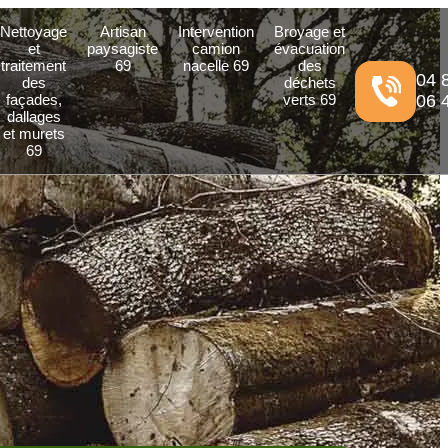
Nettoyage
Artisan
Intervention
Broyage et
et
paysagiste
camion
évacuation
traitement
69
nacelle 69
des
04 
des
déchets
façades,
verts 69
06 
dallages
et murets
69