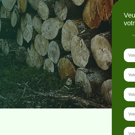
Veu
vot