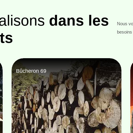
alisons
dans les
Nous vou
ts
besoins 
Entreprise abattage d'arbre 69