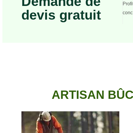
Demande de
Prof
devis gratuit
concr
ARTISAN BÛC