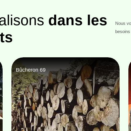
alisons
dans les
Nous vou
ts
besoins 
Entreprise abattage d'arbre 69