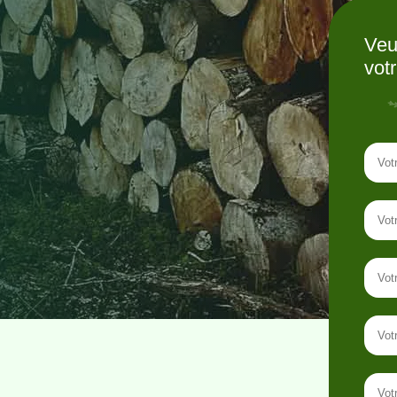
Veu
vot