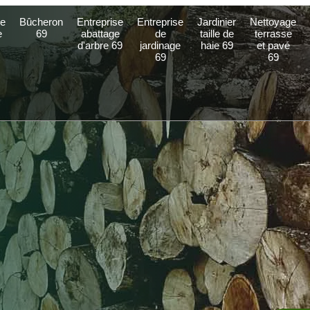
e
Bûcheron
Entreprise
Entreprise
Jardinier
Nettoyage
e
69
abattage
de
taille de
terrasse
d'arbre 69
jardinage
haie 69
et pavé
69
69