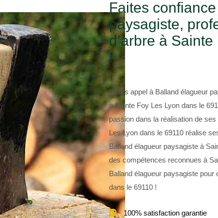
Faites confiance
paysag
paysagiste, prof
d’arbre à Sainte
!
Faites appel à Balland élagueur pa
à Sainte Foy Les Lyon dans le 6911
passion dans la réalisation de ses
Les Lyon dans le 69110 réalise ses
Balland élagueur paysagiste à Sai
des compétences reconnues à Sai
Balland élagueur paysagiste pour 
dans le 69110 !
100% satisfaction garantie