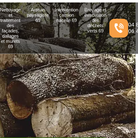
Nettoyage
Artisan
Intervention
Broyage et
et
paysagiste
camion
évacuation
traitement
69
nacelle 69
des
04 
des
déchets
façades,
verts 69
06 
dallages
et murets
69