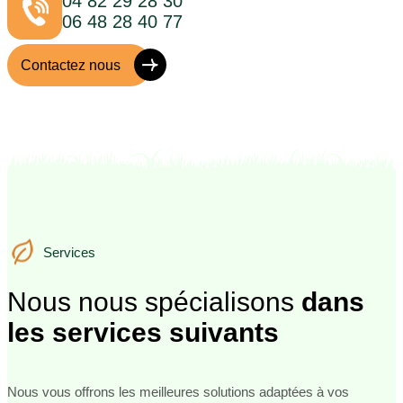
04 82 29 28 30
06 48 28 40 77
Contactez nous
Services
Services
Nous nous spécialisons
dans
les services suivants
Nous vous offrons les meilleures solutions adaptées à vos