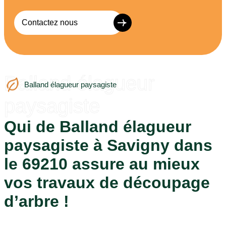
Contactez nous
Balland élagueur
Balland élagueur paysagiste
paysagiste
Qui de Balland élagueur
paysagiste à Savigny dans
le 69210 assure au mieux
vos travaux de découpage
d’arbre !