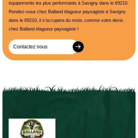
équipements les plus performants à Savigny dans le 69210.
Rendez-vous chez Balland élagueur paysagiste à Savigny
dans le 69210, il s’occupera du reste, comme votre devis
chez Balland élagueur paysagiste !
Contactez nous