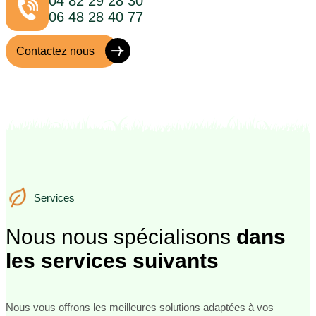
04 82 29 28 30
06 48 28 40 77
Contactez nous
Services
Services
Nous nous spécialisons
dans
les services suivants
Nous vous offrons les meilleures solutions adaptées à vos