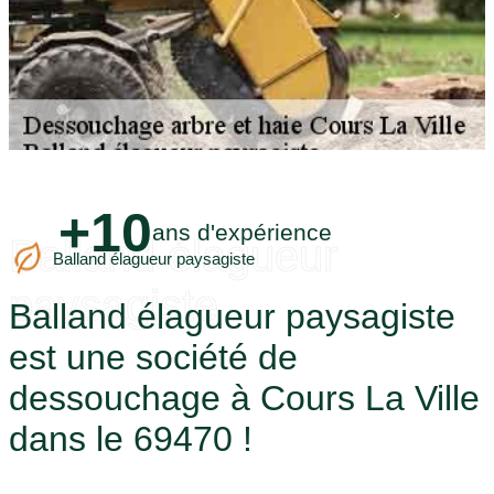
+10
ans d'expérience
Balland élagueur
Balland élagueur paysagiste
paysagiste
Balland élagueur paysagiste
est une société de
dessouchage à Cours La Ville
dans le 69470 !