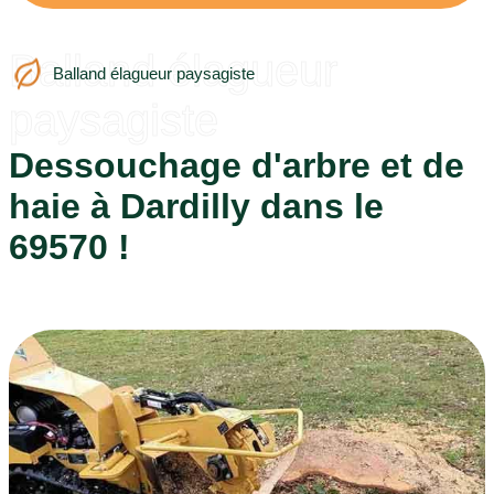
Balland élagueur
Balland élagueur paysagiste
paysagiste
Dessouchage d'arbre et de
haie à Dardilly dans le
69570 !