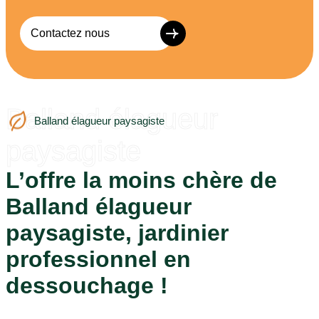
Contactez nous
Balland élagueur
Balland élagueur paysagiste
paysagiste
L’offre la moins chère de
Balland élagueur
paysagiste, jardinier
professionnel en
dessouchage !