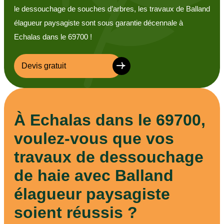
le dessouchage de souches d’arbres, les travaux de Balland
élagueur paysagiste sont sous garantie décennale à
Echalas dans le 69700 !
Devis gratuit
À Echalas dans le 69700,
voulez-vous que vos
travaux de dessouchage
de haie avec Balland
élagueur paysagiste
soient réussis ?