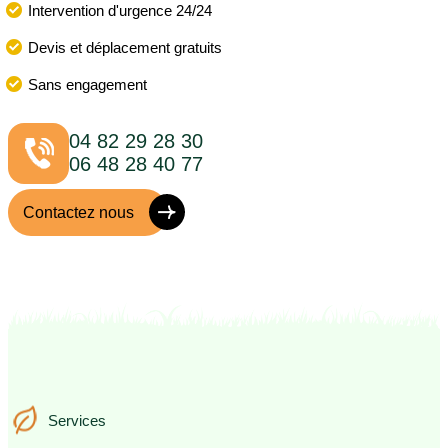
Intervention d'urgence 24/24
Devis et déplacement gratuits
Sans engagement
04 82 29 28 30
06 48 28 40 77
Contactez nous
Services
Services