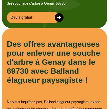
dessouchage d’arbre à Genay 69730.
Devis gratuit
Des offres avantageuses
pour enlever une souche
d'arbre à Genay dans le
69730 avec Balland
élagueur paysagiste !
Ne vous inquiétez pas, Balland élagueur paysagiste, expert
en enlèvement de souches d'arbre, est prêt à vous proposer