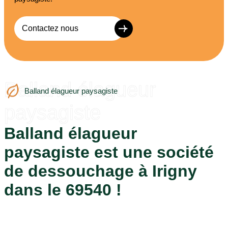
Contactez nous
Balland élagueur
Balland élagueur paysagiste
paysagiste
Balland élagueur
paysagiste est une société
de dessouchage à Irigny
dans le 69540 !