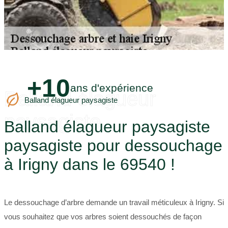
+10
ans d'expérience
Balland élagueur
Balland élagueur paysagiste
paysagiste
Balland élagueur paysagiste
paysagiste pour dessouchage
à Irigny dans le 69540 !
Le dessouchage d’arbre demande un travail méticuleux à Irigny. Si
vous souhaitez que vos arbres soient dessouchés de façon