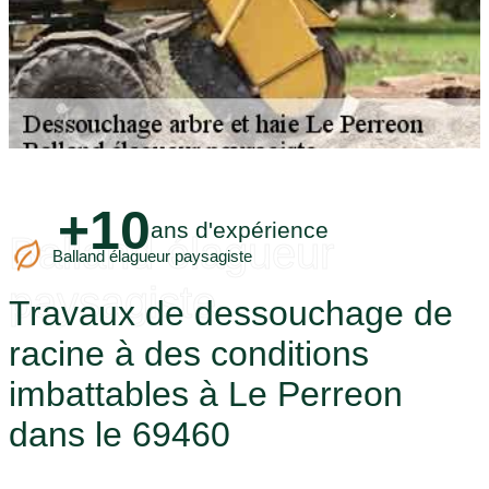
+10
ans d'expérience
Balland élagueur
Balland élagueur paysagiste
paysagiste
Travaux de dessouchage de
racine à des conditions
imbattables à Le Perreon
dans le 69460