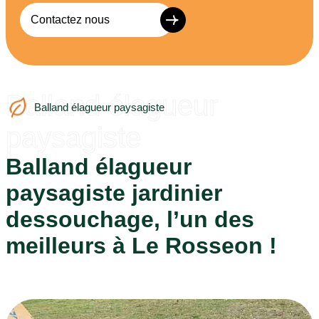
Contactez nous
Balland élagueur
Balland élagueur paysagiste
paysagiste
Balland élagueur
paysagiste jardinier
dessouchage, l’un des
meilleurs à Le Rosseon !