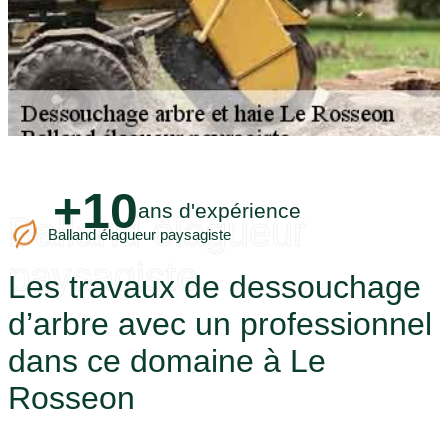
+10
ans d'expérience
Balland élagueur
Balland élagueur paysagiste
paysagiste
Les travaux de dessouchage
d’arbre avec un professionnel
dans ce domaine à Le
Rosseon