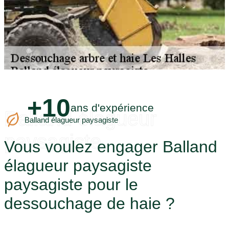
+10
ans d'expérience
Balland élagueur
Balland élagueur paysagiste
paysagiste
Vous voulez engager Balland
élagueur paysagiste
paysagiste pour le
dessouchage de haie ?