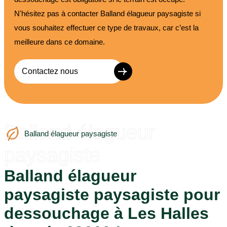
N'hésitez pas à contacter Balland élagueur paysagiste si
vous souhaitez effectuer ce type de travaux, car c’est la
meilleure dans ce domaine.
Contactez nous
Balland élagueur
Balland élagueur paysagiste
paysagiste
Balland élagueur
paysagiste paysagiste pour
dessouchage à Les Halles