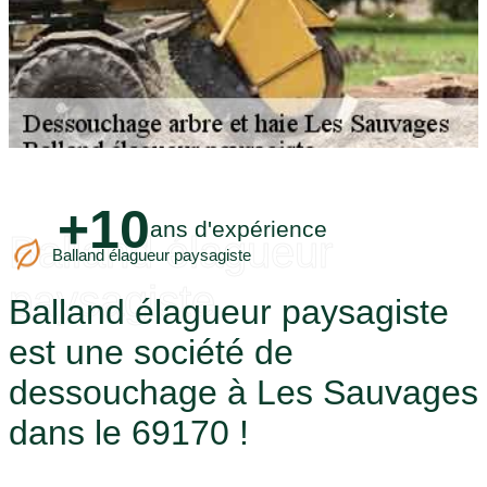
+10
ans d'expérience
Balland élagueur
Balland élagueur paysagiste
paysagiste
Balland élagueur paysagiste
est une société de
dessouchage à Les Sauvages
dans le 69170 !