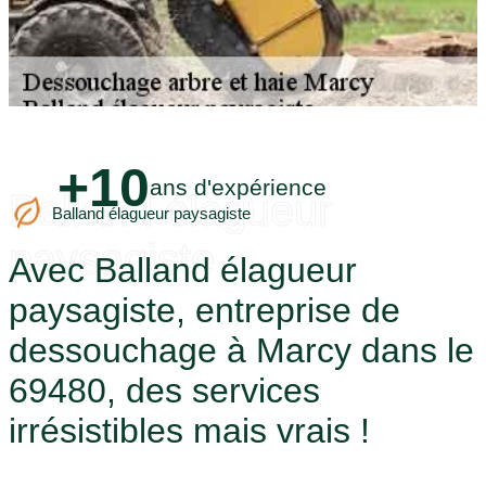
+10
ans d'expérience
Balland élagueur
Balland élagueur paysagiste
paysagiste
Avec Balland élagueur
paysagiste, entreprise de
dessouchage à Marcy dans le
69480, des services
irrésistibles mais vrais !