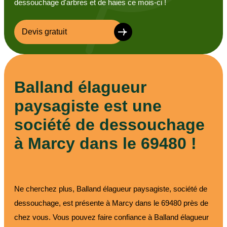
dessouchage d'arbres et de haies ce mois-ci !
Devis gratuit
Balland élagueur
paysagiste est une
société de dessouchage
à Marcy dans le 69480 !
Ne cherchez plus, Balland élagueur paysagiste, société de
dessouchage, est présente à Marcy dans le 69480 près de
chez vous. Vous pouvez faire confiance à Balland élagueur