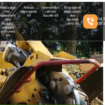
Nettoyage
Artisan
Intervention
Broyage et
et
paysagiste
camion
évacuation
traitement
69
nacelle 69
des
04 
des
déchets
façades,
verts 69
06 
dallages
et murets
69