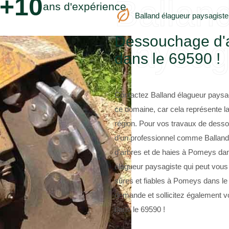
+10
Ballan
ans d'expérience
Balland élagueur paysagiste
Dessouchage d'a
paysag
dans le 69590 !
Contactez Balland élagueur paysa
ce domaine, car cela représente la
région. Pour vos travaux de desso
d’un professionnel comme Balland
d'arbres et de haies à Pomeys dan
élagueur paysagiste qui peut vou
sûres et fiables à Pomeys dans le 
demande et sollicitez également 
dans le 69590 !