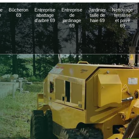
e
Bûcheron
Entreprise
Entreprise
Jardinier
Nettoyage
e
69
abattage
de
taille de
terrasse
d'arbre 69
jardinage
haie 69
et pavé
69
69