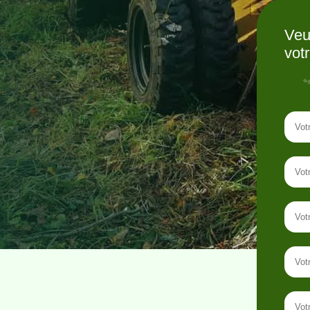
Veu
vot