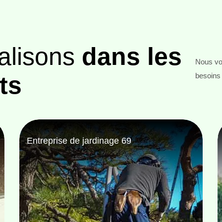
alisons
dans les
Nous vou
ts
besoins 
Jardinier taille de haie 69