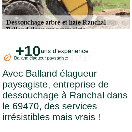
+10
ans d'expérience
Balland élagueur
Balland élagueur paysagiste
paysagiste
Avec Balland élagueur
paysagiste, entreprise de
dessouchage à Ranchal dans
le 69470, des services
irrésistibles mais vrais !