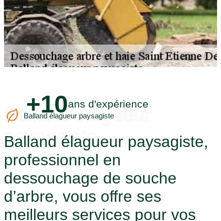
+10
ans d'expérience
Balland élagueur
Balland élagueur paysagiste
paysagiste
Balland élagueur paysagiste,
professionnel en
dessouchage de souche
d’arbre, vous offre ses
meilleurs services pour vos