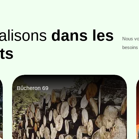
alisons
dans les
Nous vou
ts
besoins 
Entreprise abattage d'arbre 69