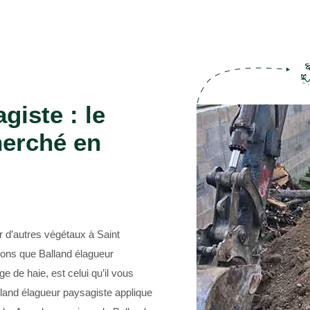
Entreprise abattage d'arbre 69
giste : le
herché en
 d’autres végétaux à Saint
ons que Balland élagueur
e de haie, est celui qu’il vous
lland élagueur paysagiste applique