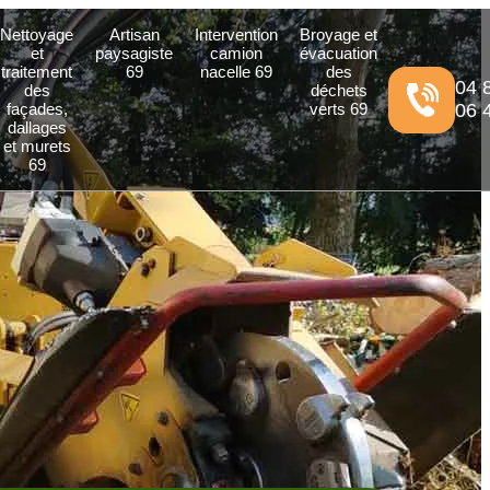
Nettoyage
Artisan
Intervention
Broyage et
et
paysagiste
camion
évacuation
traitement
69
nacelle 69
des
04 
des
déchets
façades,
verts 69
06 
dallages
et murets
69