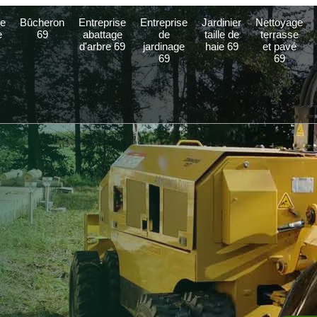
e
Bûcheron
Entreprise
Entreprise
Jardinier
Nettoyage
e
69
abattage
de
taille de
terrasse
d'arbre 69
jardinage
haie 69
et pavé
69
69