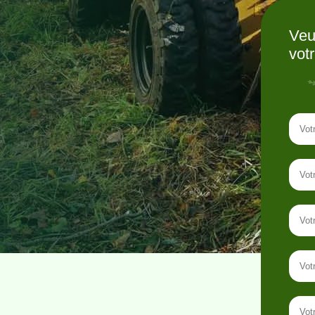
Veu
vot