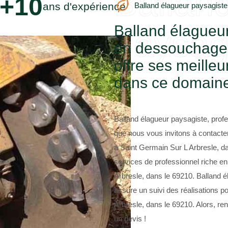
Ballan
+10
ans d'expérience
Balland élagueur paysagiste
Balland élagueur
paysag
en dessouchage 
offre ses meille
dans ce domain
Balland élagueur paysagiste, prof
que nous vous invitons à contacter
à Saint Germain Sur L Arbresle, d
services de professionnel riche e
Arbresle, dans le 69210. Balland é
assure un suivi des réalisations 
Arbresle, dans le 69210. Alors, r
un devis !