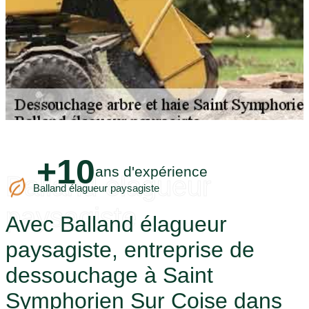
+10
ans d'expérience
Balland élagueur
Balland élagueur paysagiste
paysagiste
Avec Balland élagueur
paysagiste, entreprise de
dessouchage à Saint
Symphorien Sur Coise dans