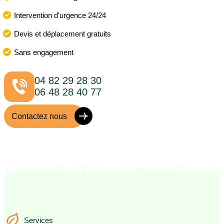
Intervention d'urgence 24/24
Devis et déplacement gratuits
Sans engagement
04 82 29 28 30
06 48 28 40 77
Contactez nous
Services
Services