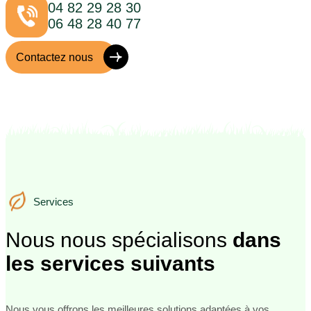
04 82 29 28 30
06 48 28 40 77
Contactez nous
Services
Services
Nous nous spécialisons
dans
les services suivants
Nous vous offrons les meilleures solutions adaptées à vos