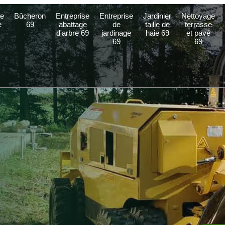
e
Bûcheron
Entreprise
Entreprise
Jardinier
Nettoyage
e
69
abattage
de
taille de
terrasse
d'arbre 69
jardinage
haie 69
et pavé
69
69