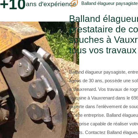
Ballan
+10
ans d'expérience
Balland élagueur paysagiste
Balland élagueur
paysag
prestataire de c
souches à Vauxr
tous vos travau
Balland élagueur paysagiste, entr
âgées de 30 ans, possède une sol
à Vauxrenard. Vos travaux de rog
domaine à Vauxrenard dans le 69820
experte dans l'enlèvement de souc
à cette entreprise. Balland élagu
entreprise capable de réaliser vot
projets. Contactez Balland élagueu