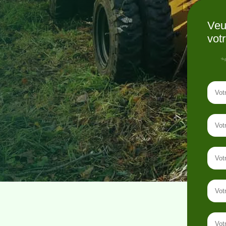
Veu
vot