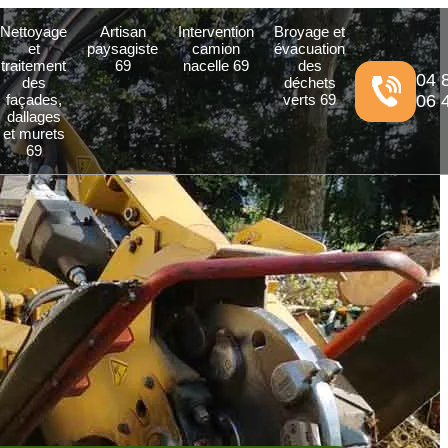
Nettoyage
Artisan
Intervention
Broyage et
et
paysagiste
camion
évacuation
traitement
69
nacelle 69
des
04 
des
déchets
façades,
verts 69
06 
dallages
et murets
69