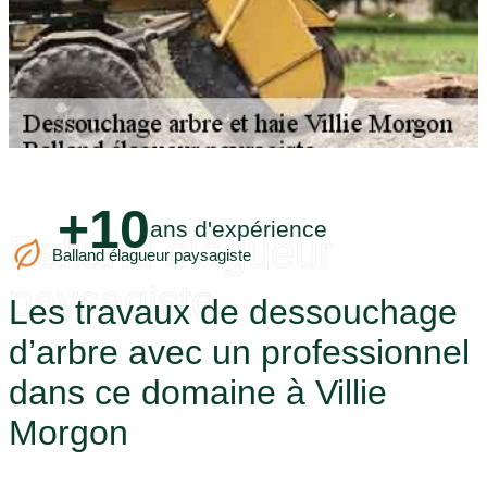
+10
ans d'expérience
Balland élagueur
Balland élagueur paysagiste
paysagiste
Les travaux de dessouchage
d’arbre avec un professionnel
dans ce domaine à Villie
Morgon