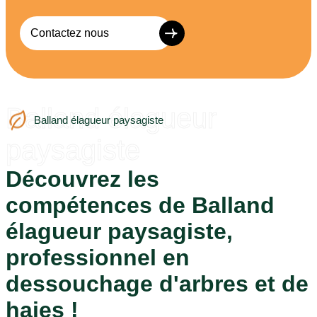
Contactez nous
Balland élagueur
Balland élagueur paysagiste
paysagiste
Découvrez les
compétences de Balland
élagueur paysagiste,
professionnel en
dessouchage d'arbres et de
haies !