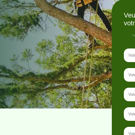
Veu
vot