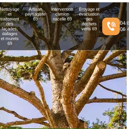
Nettoyage
Artisan
Intervention
Broyage et
et
paysagiste
camion
évacuation
traitement
69
nacelle 69
des
04 
des
déchets
façades,
verts 69
06 
dallages
et murets
69