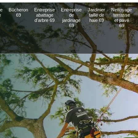
e
Bûcheron
Entreprise
Entreprise
Jardinier
Nettoyage
e
69
abattage
de
taille de
terrasse
d'arbre 69
jardinage
haie 69
et pavé
69
69