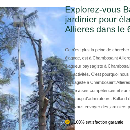
Explorez-vous B
paysag
jardinier pour 
Allieres dans le
Ce n’est plus la peine de chercher 
élagage, est à Chambosaint Allier
élagueur paysagiste à Chambosaint
ses activités. C’est pourquoi nous
paysagiste à Chambosaint Allieres
Grâce à ses compétences et son g
beaucoup d’admirateurs. Balland é
peut vous envoyer des jardiniers p
100% satisfaction garantie