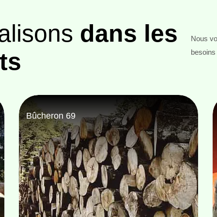
alisons
dans les
Nous vou
ts
besoins 
Entreprise abattage d'arbre 69