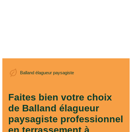
Balland élagueur
Balland élagueur paysagiste
paysagiste
Faites bien votre choix
de Balland élagueur
paysagiste professionnel
en terrassement à