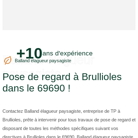
+10
ans d'expérience
Balland élagueur
Balland élagueur paysagiste
paysagiste
Pose de regard à Brullioles
dans le 69690 !
Contactez Balland élagueur paysagiste, entreprise de TP à
Brullioles, prête à intervenir pour tous travaux de pose de regard et
disposant de toutes les méthodes spécifiques suivant vos
directives à Brullioles dans le 69690. Balland élagueur paysagiste