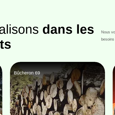
alisons
dans les
Nous vou
ts
besoins 
Entreprise abattage d'arbre 69