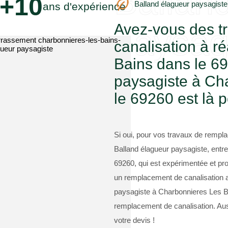
Ballan
+10
Balland élagueur paysagiste
ans d'expérience
Avez-vous des t
paysag
canalisation à r
Bains dans le 6
paysagiste à Ch
le 69260 est là p
Si oui, pour vos travaux de rempla
Balland élagueur paysagiste, entr
69260, qui est expérimentée et pro
un remplacement de canalisation au
paysagiste à Charbonnieres Les Ba
remplacement de canalisation. Aus
votre devis !