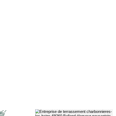
Entreprise de jardinage 69
Ja