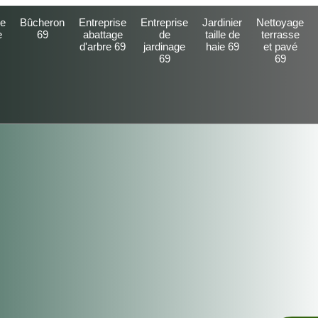
e
Bûcheron
Entreprise
Entreprise
Jardinier
Nettoyage
e
69
abattage
de
taille de
terrasse
d'arbre 69
jardinage
haie 69
et pavé
69
69