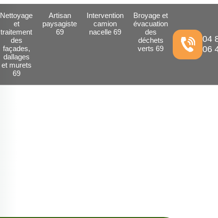
Nettoyage
Artisan
Intervention
Broyage et
et
paysagiste
camion
évacuation
traitement
69
nacelle 69
des
04 
des
déchets
façades,
verts 69
06 
dallages
et murets
69