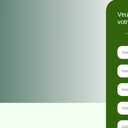
Veu
vot