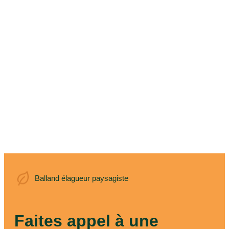
Balland élagueur
Balland élagueur paysagiste
paysagiste
Faites appel à une