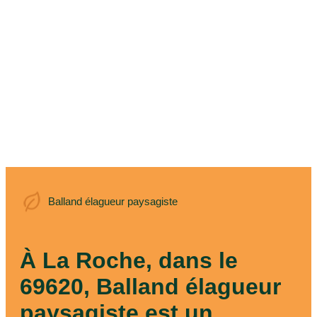
Balland élagueur
Balland élagueur paysagiste
paysagiste
À La Roche, dans le
69620, Balland élagueur
paysagiste est un