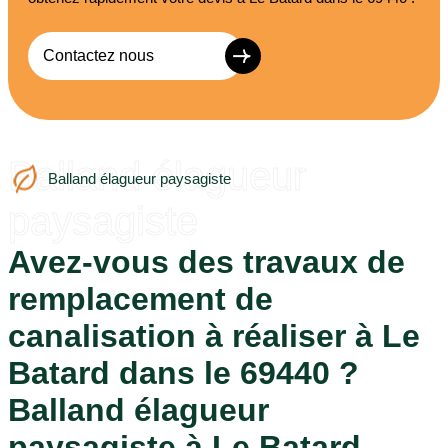
Contactez nous
Balland élagueur
Balland élagueur paysagiste
paysagiste
Avez-vous des travaux de
remplacement de
canalisation à réaliser à Le
Batard dans le 69440 ?
Balland élagueur
paysagiste à Le Batard