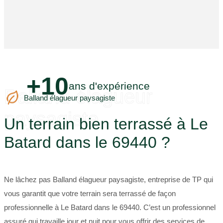
+10
ans d'expérience
Balland élagueur
Balland élagueur paysagiste
paysagiste
Un terrain bien terrassé à Le
Batard dans le 69440 ?
Ne lâchez pas Balland élagueur paysagiste, entreprise de TP qui
vous garantit que votre terrain sera terrassé de façon
professionnelle à Le Batard dans le 69440. C’est un professionnel
assuré qui travaille jour et nuit pour vous offrir des services de