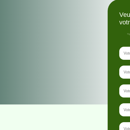
Veu
vot