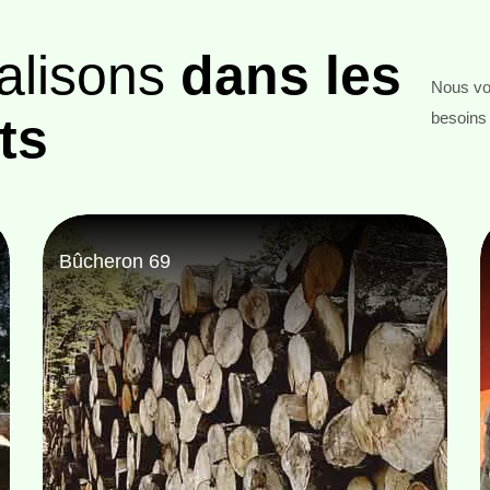
alisons
dans les
Nous vou
ts
besoins 
Entreprise abattage d'arbre 69