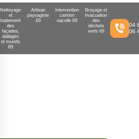
Nettoyage
Artisan
Intervention
Broyage et
et
paysagiste
camion
évacuation
traitement
69
nacelle 69
des
04 
des
déchets
façades,
verts 69
06 
dallages
et murets
69