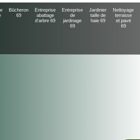
e
Bûcheron
Entreprise
Entreprise
Jardinier
Nettoyage
e
69
abattage
de
taille de
terrasse
d'arbre 69
jardinage
haie 69
et pavé
69
69