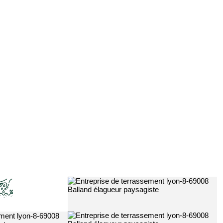
Entreprise de jardinage 69
Ja