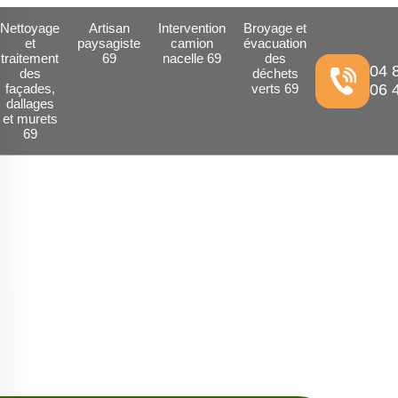
Nettoyage
Artisan
Intervention
Broyage et
et
paysagiste
camion
évacuation
traitement
69
nacelle 69
des
04 
des
déchets
façades,
verts 69
06 
dallages
et murets
69