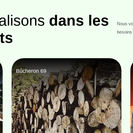
alisons
dans les
Nous vou
ts
besoins 
Entreprise abattage d'arbre 69