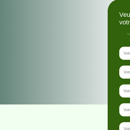
Veu
vot