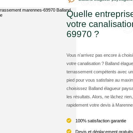
Quelle entrepris
paysag
votre canalisati
69970 ?
Vous n'arrivez pas encore à chois
votre canalisation ? Balland élagu
terrassement compétents avec une 
pied pour vous satisfaire au maxi
choisissez Balland élagueur paysag
les résultats. Alors, ne lâchez ri
rapidement votre devis à Marenne
100% satisfaction garantie
Devis et déplacement gratuits