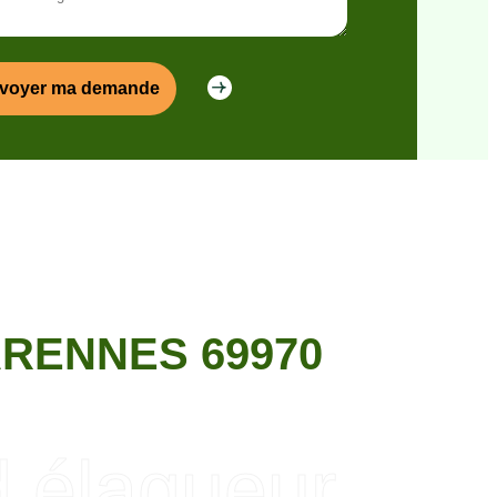
RENNES 69970
d élagueur