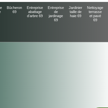
e
Bûcheron
Entreprise
Entreprise
Jardinier
Nettoyage
e
69
abattage
de
taille de
terrasse
d'arbre 69
jardinage
haie 69
et pavé
69
69