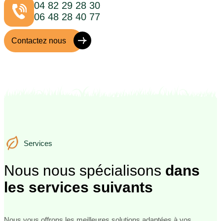
04 82 29 28 30
06 48 28 40 77
Contactez nous
Services
Services
Nous nous spécialisons
dans
les services suivants
Nous vous offrons les meilleures solutions adaptées à vos