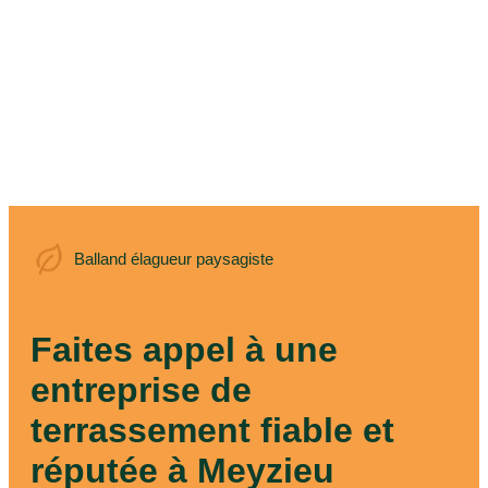
Balland élagueur
Balland élagueur paysagiste
paysagiste
Faites appel à une
entreprise de
terrassement fiable et
réputée à Meyzieu