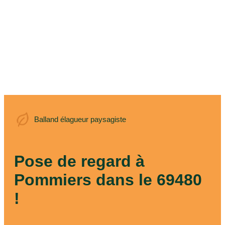
Balland élagueur
Balland élagueur paysagiste
paysagiste
Pose de regard à
Pommiers dans le 69480
!