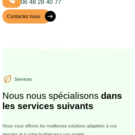
06 48 28 40 77
Contactez nous
Services
Services
Nous nous spécialisons
dans
les services suivants
Nous vous offrons les meilleures solutions adaptées à vos
besoins et à votre budget pour vos projets