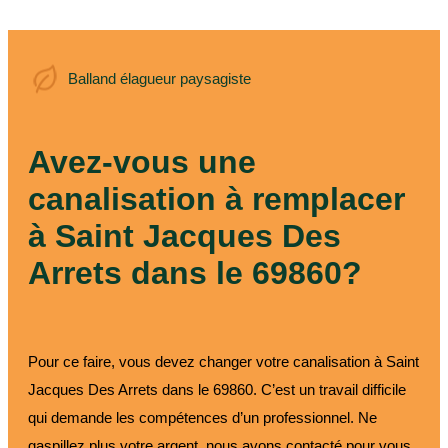
Balland élagueur
Balland élagueur paysagiste
paysagiste
Avez-vous une
canalisation à remplacer
à Saint Jacques Des
Arrets dans le 69860?
Pour ce faire, vous devez changer votre canalisation à Saint
Jacques Des Arrets dans le 69860. C’est un travail difficile
qui demande les compétences d’un professionnel. Ne
gaspillez plus votre argent, nous avons contacté pour vous