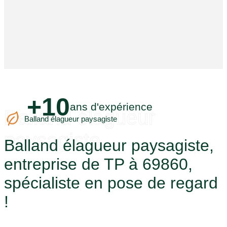
+10
ans d'expérience
Balland élagueur
Balland élagueur paysagiste
paysagiste
Balland élagueur paysagiste,
entreprise de TP à 69860,
spécialiste en pose de regard
!