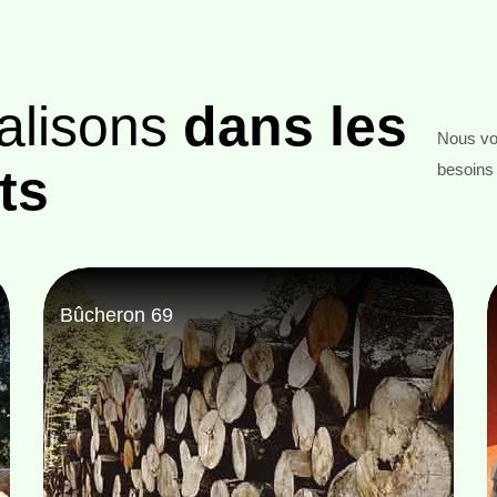
alisons
dans les
Nous vou
ts
besoins 
Entreprise abattage d'arbre 69