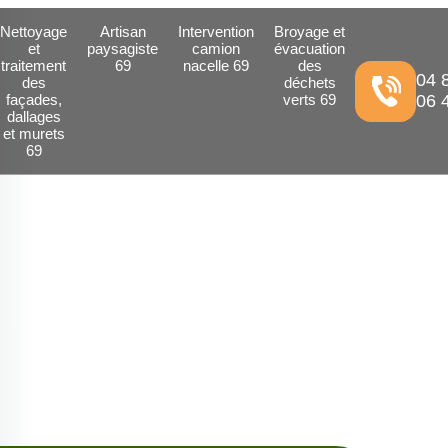
Nettoyage
Artisan
Intervention
Broyage et
et
paysagiste
camion
évacuation
traitement
69
nacelle 69
des
04 
des
déchets
façades,
verts 69
06 
dallages
et murets
69