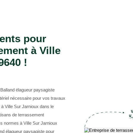
Entreprise abattage d'arbre 69
ents pour
ement à Ville
9640 !
 Balland élagueur paysagiste
tériel nécessaire pour vos travaux
à Ville Sur Jarnioux dans le
rtisans de terrassement
es normes à Ville Sur Jarnioux
and élagueur paysagiste pour