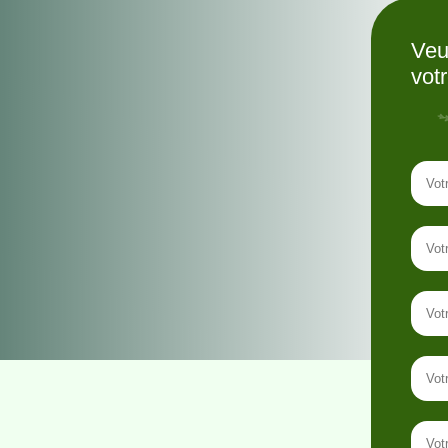
Veu
vot