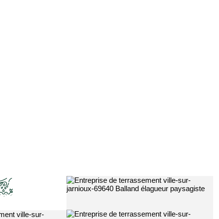
Entreprise de jardinage 69
Ja