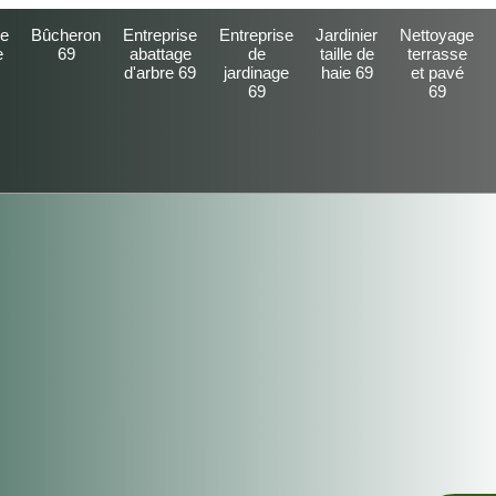
e
Bûcheron
Entreprise
Entreprise
Jardinier
Nettoyage
e
69
abattage
de
taille de
terrasse
d'arbre 69
jardinage
haie 69
et pavé
69
69