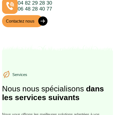
04 82 29 28 30
06 48 28 40 77
Contactez nous
Services
Services
Nous nous spécialisons
dans
les services suivants
Nous vous offrons les meilleures solutions adaptées à vos