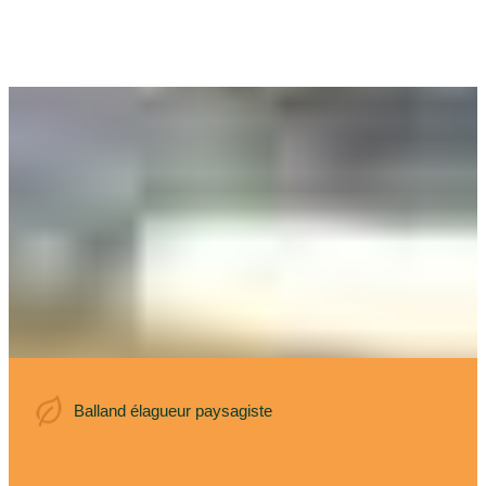
Balland élagueur
Balland élagueur paysagiste
paysagiste